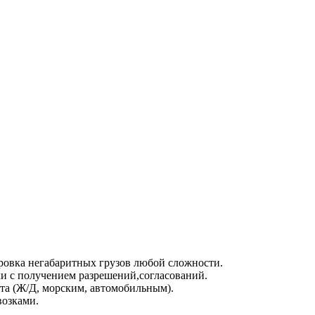
ровка негабаритных грузов любой сложности.
ки с получением разрешений,согласований.
та (Ж/Д, морским, автомобильным).
возками.