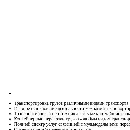
Транспортировка грузов различными видами транспорта.
Главное направление деятельности компании транспорти
Транспортировка спец. техники в самые кротчайшие сро
Контейнерные перевозки грузов - любым видом транспор
Полный спектр услуг связанный с мульмодальными пере
Организация ж/д перевозок «под ключ».